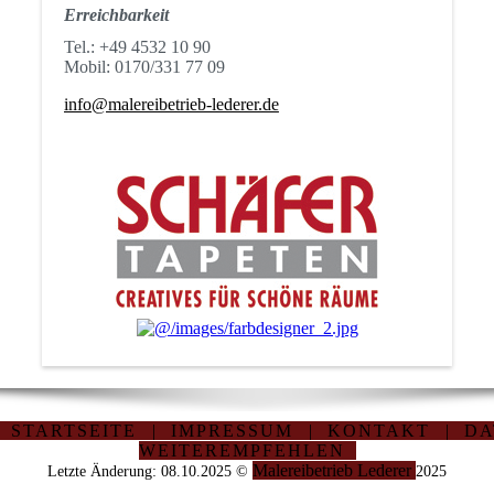
Erreichbarkeit
Tel.: +49 4532 10 90
Mobil: 0170/331 77 09
info@malereibetrieb-lederer.de
STARTSEITE
|
IMPRESSUM
|
KONTAKT
|
DA
WEITEREMPFEHLEN
Malereibetrieb Lederer
Letzte Änderung: 08.10.2025 ©
2025